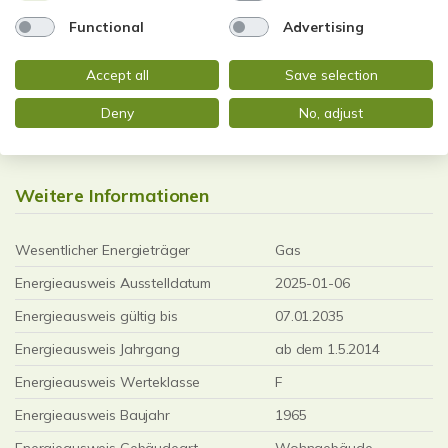
Functional
Advertising
175,30 kWh / (m²*a)
Accept all
Save selection
Endenergiebedarf
Deny
No, adjust
Weitere Informationen
Wesentlicher Energieträger
Gas
Energieausweis Ausstelldatum
2025-01-06
Energieausweis gültig bis
07.01.2035
Energieausweis Jahrgang
ab dem 1.5.2014
Energieausweis Werteklasse
F
Energieausweis Baujahr
1965