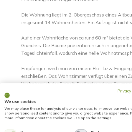
Die Wohnung liegt im 2. Obergeschoss eines Altbau
insgesamt 14 Wohneinheiten. Ein Aufzug ist nicht 
Auf einer Wohnfläche von ca rund 68 m² bietet die
Grundriss. Die Räume präsentieren sich in angeneh
Tageslichteinfall, wodurch eine helle Wohnatmosph
Empfangen wird man von einem Flur- bzw. Eingangs
erschließen. Das Wohnzimmer verfügt über einen Z
Wohnbereich der Einheit. Ergänzt wird das Raumang
Privacy
Küche sowie ein Tageslichtbad.
We use cookies
Bei der angebotenen Einheit handelt es sich um e
We may place these for analysis of our visitor data, to improve our websit
show personalised content and to give you a great website experience. F
Ausstattung. Im Vordergrund stehen die praktische 
more information about the cookies we use open the settings.
ZAHLEN & FAKTEN: