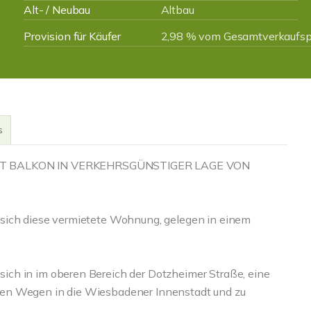
Alt- / Neubau
Altbau
Provision für Käufer
2,98 % vom Gesamtverkaufspr
s
 BALKON IN VERKEHRSGÜNSTIGER LAGE VON
 sich diese vermietete Wohnung, gelegen in einem
ch in im oberen Bereich der Dotzheimer Straße, eine
zen Wegen in die Wiesbadener Innenstadt und zu