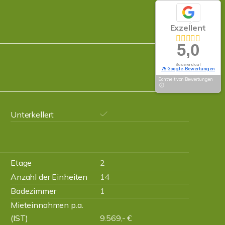
Exzellent
5,0
Basierend auf
75 Google-Bewertungen
Echtheit von Bewertungen
Unterkellert
Etage
2
Anzahl der Einheiten
14
Badezimmer
1
Mieteinnahmen p.a.
(IST)
9.569,- €