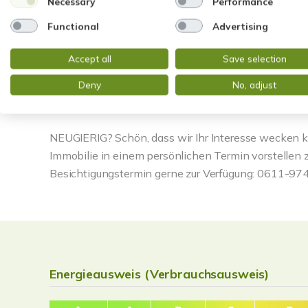
Necessary
Performance
Die Wohnung ist aktuell vermietet. Das Mietverhältn
Functional
Advertising
(Jahresnettomiete rd. 9.569 EUR).
Accept all
Save selection
Das monatliche Hausgeld beträgt gem. aktuellem W
umlagefähig und rund 130 EUR nicht umlagefähig; b
Deny
No, adjust
76 EUR.
NEUGIERIG? Schön, dass wir Ihr Interesse wecken k
Immobilie in einem persönlichen Termin vorstellen 
Besichtigungstermin gerne zur Verfügung: 0611-974
Energieausweis (Verbrauchsausweis)