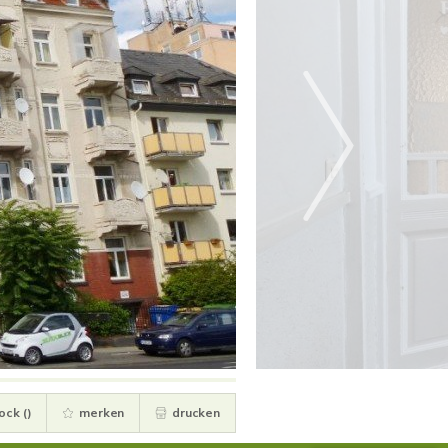
ock (
)
merken
drucken