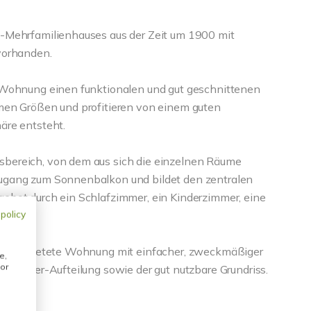
-Mehrfamilienhauses aus der Zeit um 1900 mit
vorhanden.
 Wohnung einen funktionalen und gut geschnittenen
men Größen und profitieren von einem guten
äre entsteht.
bereich, von dem aus sich die einzelnen Räume
ugang zum Sonnenbalkon und bildet den zentralen
ebot durch ein Schlafzimmer, ein Kinderzimmer, eine
 policy
ine vermietete Wohnung mit einfacher, zweckmäßiger
e,
or
3-Zimmer-Aufteilung sowie der gut nutzbare Grundriss.