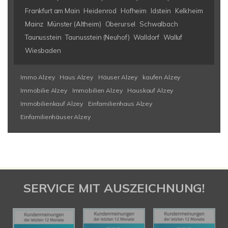
Frankfurt am Main
Heidenrod
Hofheim
Idstein
Kelkheim
Mainz
Münster (Altheim)
Oberursel
Schwalbach
Taunusstein
Taunusstein (Neuhof)
Walldorf
Walluf
Wiesbaden
Immo Alzey
Haus Alzey
Häuser Alzey
kaufen Alzey
Immobilie Alzey
Immobilien Alzey
Hauskauf Alzey
Immobilienkauf Alzey
Einfamilienhaus Alzey
Einfamilienhäuser Alzey
SERVICE MIT AUSZEICHNUNG!