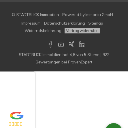
© STADTBLICK Immobilien
Powered by
Immonia GmbH
Impressum
Datenschutzerklärung
Sitemap
Widerrufsbelehrung
Vertrag widerrufen
STADTBLICK Immobilien
hat
4,8
von
5
Sterne
|
922
Bewertungen
bei ProvenExpert
Google-
ertungen
Echtheit
n Bewertungen