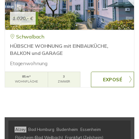
1.020,- €
Schwalbach
HÜBSCHE WOHNUNG mit EINBAUKÜCHE,
BALKON und GARAGE
Etagenwohnung
85 m²
3
WOHNFLÄCHE
ZIMMER
Alzey
Bad Homburg
Budenheim
Essenheim
Flörsheim (Bad Weilbach)
Frankfurt (Zeilsheim)