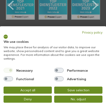
KONTAKT
Privacy policy
We use cookies
STADTBLICK Immobilien
We may place these for analysis of our visitor data, to improve our
website, show personalised content and to give you a great website
Glockengasse 2
experience. For more information about the cookies we use open the
65199 Wiesbaden
settings.
Necessary
Performance
Tel.:
+49 611 9742 872
Fax: +49 611 9742 896
Functional
Advertising
Mail:
info@stadtblick-immobilien.de
Accept all
Save selection
Web:
www.stadtblick-immobilien.de
Deny
No, adjust