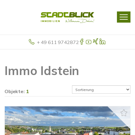
+ 49 611 9742872
Immo Idstein
Objekte:
1