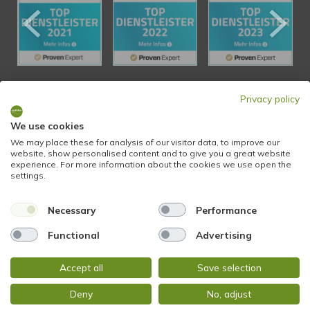
Privacy policy
KONTAKT
We use cookies
We may place these for analysis of our visitor data, to improve our
STADTBLICK Immobilien
website, show personalised content and to give you a great website
Glockengasse 2
experience. For more information about the cookies we use open the
settings.
65199 Wiesbaden
Necessary
Performance
Tel.:
+49 611 9742 872
Fax: +49 611 9742 896
Functional
Advertising
Accept all
Save selection
Mail:
info@stadtblick-immobilien.de
Web:
www.stadtblick-immobilien.de
Deny
No, adjust