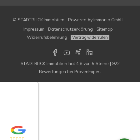
© STADTBLICK Immobilien
Powered by
Immonia GmbH
Impressum
Datenschutzerklärung
Sitemap
Widerrufsbelehrung
Vertrag widerrufen
STADTBLICK Immobilien
hat
4,8
von
5
Sterne
|
922
Bewertungen
bei ProvenExpert
Google-
ertungen
Echtheit
n Bewertungen