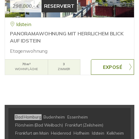
298.000,- €
RESERVIERT
Idstein
PANORAMAWOHNUNG MIT HERRLICHEM BLICK
AUF IDSTEIN
Etagenwohnung
70 m²
3
WOHNFLÄCHE
ZIMMER
Bad Homburg
Budenheim
Essenheim
Flörsheim (Bad Weilbach)
Frankfurt (Zeilsheim)
Frankfurt am Main
Heidenrod
Hofheim
Idstein
Kelkheim