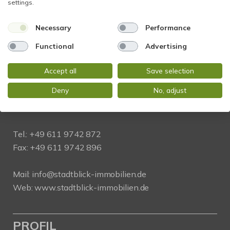
settings.
Necessary
Performance
Functional
Advertising
KONTAKT
Accept all
Save selection
STADTBLICK Immobilien
Deny
No, adjust
Glockengasse 2
65199 Wiesbaden
Tel.:
+49 611 9742 872
Fax: +49 611 9742 896
Mail:
info@stadtblick-immobilien.de
Web:
www.stadtblick-immobilien.de
PROFIL