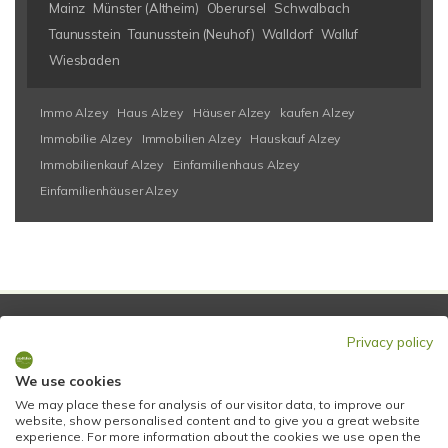
Mainz
Münster (Altheim)
Oberursel
Schwalbach
Taunusstein
Taunusstein (Neuhof)
Walldorf
Walluf
Wiesbaden
Immo Alzey
Haus Alzey
Häuser Alzey
kaufen Alzey
Immobilie Alzey
Immobilien Alzey
Hauskauf Alzey
Immobilienkauf Alzey
Einfamilienhaus Alzey
Einfamilienhäuser Alzey
SERVICE MIT AUSZEICHNUNG!
Privacy policy
We use cookies
We may place these for analysis of our visitor data, to improve our
website, show personalised content and to give you a great website
experience. For more information about the cookies we use open the