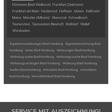
Flörsheim (Bad Weilbach)
Frankfurt (Zeilsheim)
Frankfurt am Main
Heidenrod
Hofheim
Idstein
Kelkheim
Mainz
Münster (Altheim)
Oberursel
Schwalbach
Taunusstein
Taunusstein (Neuhof)
Walldorf
Walluf
Wiesbaden
Eigentumswohnungen Bad Homburg
Eigentumswohnung Bad
Homburg
Immo Bad Homburg
Wohnungen Bad Homburg
Wohnung suche Bad Homburg
Wohnungssuche Bad Homburg
Wohnungsanzeigen Bad Homburg
Wohnung Bad Homburg
kaufen Bad Homburg
Immobilie Bad Homburg
Immobilien
Bad Homburg
Immobilienkauf Bad Homburg
SERVICE MIT AUSZEICHNUNG!