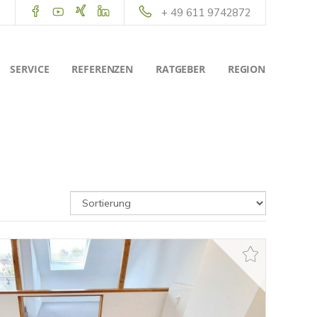
+ 49 611 9742872
SERVICE
REFERENZEN
RATGEBER
REGION