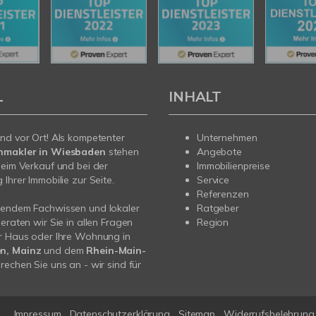
L
INHALT
nd vor Ort! Als kompetenter
Unternehmen
nmakler in Wiesbaden
stehen
Angebote
beim Verkauf und bei der
Immobilienpreise
Ihrer Immobilie zur Seite.
Service
Referenzen
sendem Fachwissen und lokaler
Ratgeber
beraten wir Sie in allen Fragen
Region
r Haus oder Ihre Wohnung in
n, Mainz
und dem
Rhein-Main-
prechen Sie uns an - wir sind für
Impressum
Datenschutzerklärung
Sitemap
Widerrufsbelehrung