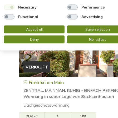
Necessary
Performance
Functional
Advertising
Accept all
Save selection
Deny
No, adjust
VERKAUFT
Frankfurt am Main
ZENTRAL. MAINNAH. RUHIG - EINFACH PERFEKT
Wohnung in super Lage von Sachsenhausen
Dachgeschosswohnung
77,04 m²
3
1752