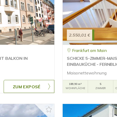
2.550,01 €
Frankfurt am Main
T BALKON IN
SCHICKE 5-ZIMMER-MAIS
EINBAUKÜCHE - FERNBLI
Maisonettewohnung
189,90 m²
5
ZUM EXPOSÉ
WOHNFLÄCHE
ZIMMER
O