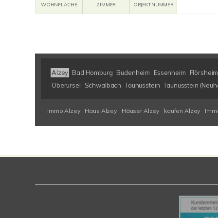
WOHNFLÄCHE
ZIMMER
OBJEKTNUMMER
Alzey
Bad Homburg
Budenheim
Essenheim
Flörsheim
Oberursel
Schwalbach
Taunusstein
Taunusstein (Neuh
Immo Alzey
Haus Alzey
Häuser Alzey
kaufen Alzey
Immo