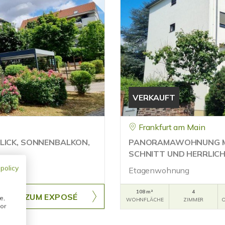
VERKAUFT
Frankfurt am Main
LICK, SONNENBALKON,
PANORAMAWOHNUNG MIT
SCHNITT UND HERRLICH
 policy
Etagenwohnung
108 m²
4
ZUM EXPOSÉ
e,
WOHNFLÄCHE
ZIMMER
O
or