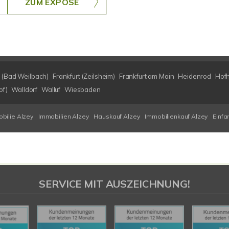
ZUM EXPOSÉ
 (Bad Weilbach)
Frankfurt (Zeilsheim)
Frankfurt am Main
Heidenrod
Hof
of)
Walldorf
Walluf
Wiesbaden
bilie Alzey
Immobilien Alzey
Hauskauf Alzey
Immobilienkauf Alzey
Einfa
SERVICE MIT AUSZEICHNUNG!