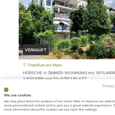
VERKAUFT
Frankfurt am Main
HÜBSCHE 4-ZIMMER-WOHNUNG mit SKYLINEB
2 BÄDERN und TG-STELLPLATZ
Privacy
Etagenwohnung
We use cookies
97 m²
4
1644
We may place these for analysis of our visitor data, to improve our websit
WOHNFLÄCHE
ZIMMER
OBJEKTNUMMER
show personalised content and to give you a great website experience. F
more information about the cookies we use open the settings.