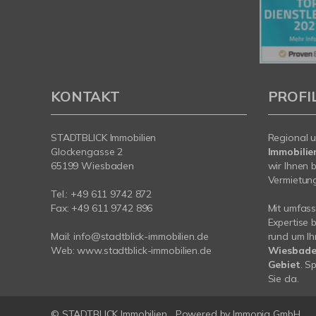
KONTAKT
PROFI
STADTBLICK Immobilien
Regional u
Glockengasse 2
Immobilie
65199 Wiesbaden
wir Ihnen 
Vermietung 
Tel.:
+49 611 9742 872
Fax: +49 611 9742 896
Mit umfas
Expertise 
Mail:
info@stadtblick-immobilien.de
rund um Ih
Web:
www.stadtblick-immobilien.de
Wiesbade
Gebiet
. S
Sie da.
© STADTBLICK Immobilien
Powered by
Immonia GmbH