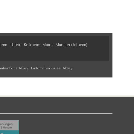
heim
Idstein
Kelkheim
Mainz
Münster (Altheim)
milienhaus Alzey
Einfamilienhäuser Alzey