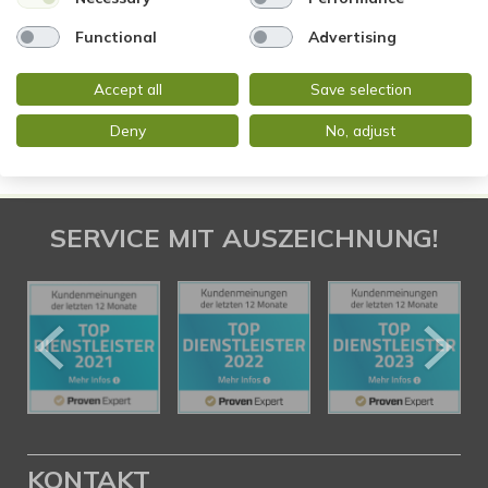
Wohnung suche Bad Homburg
Wohnungssuche Bad Homburg
Wohnungsanzeigen Bad Homburg
Wohnung Bad Homburg
Functional
Advertising
kaufen Bad Homburg
Immobilie Bad Homburg
Immobilien
Bad Homburg
Immobilienkauf Bad Homburg
Accept all
Save selection
Deny
No, adjust
SERVICE MIT AUSZEICHNUNG!
KONTAKT