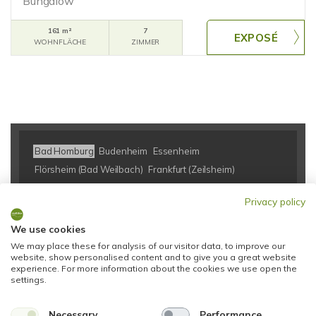
Bungalow
161 m²
7
WOHNFLÄCHE
ZIMMER
Bad Homburg
Budenheim
Essenheim
Flörsheim (Bad Weilbach)
Frankfurt (Zeilsheim)
Frankfurt am Main
Heidenrod
Hofheim
Idstein
Kelkheim
Privacy policy
Mainz
Münster (Altheim)
Oberursel
Schwalbach
Taunusstein
Taunusstein (Neuhof)
Walldorf
Walluf
We use cookies
Wiesbaden
We may place these for analysis of our visitor data, to improve our
website, show personalised content and to give you a great website
experience. For more information about the cookies we use open the
settings.
Eigentumswohnungen Bad Homburg
Eigentumswohnung Bad
Homburg
Immo Bad Homburg
Wohnungen Bad Homburg
Necessary
Performance