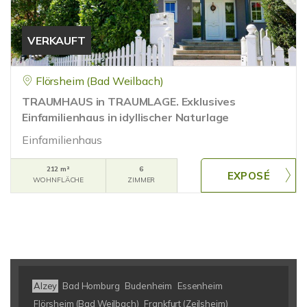
VERKAUFT
Flörsheim (Bad Weilbach)
TRAUMHAUS in TRAUMLAGE. Exklusives
Einfamilienhaus in idyllischer Naturlage
Einfamilienhaus
212 m²
6
WOHNFLÄCHE
ZIMMER
Alzey
Bad Homburg
Budenheim
Essenheim
Flörsheim (Bad Weilbach)
Frankfurt (Zeilsheim)