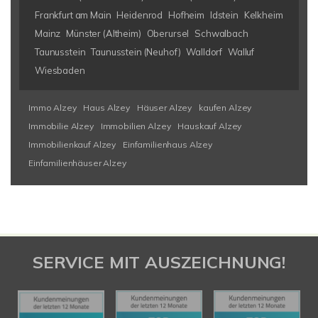
Frankfurt am Main
Heidenrod
Hofheim
Idstein
Kelkheim
Mainz
Münster (Altheim)
Oberursel
Schwalbach
Taunusstein
Taunusstein (Neuhof)
Walldorf
Walluf
Wiesbaden
Immo Alzey
Haus Alzey
Häuser Alzey
kaufen Alzey
Immobilie Alzey
Immobilien Alzey
Hauskauf Alzey
Immobilienkauf Alzey
Einfamilienhaus Alzey
Einfamilienhäuser Alzey
SERVICE MIT AUSZEICHNUNG!