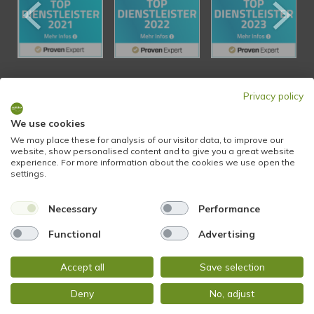
KONTAKT
Privacy policy
We use cookies
STADTBLICK Immobilien
We may place these for analysis of our visitor data, to improve our
website, show personalised content and to give you a great website
Glockengasse 2
experience. For more information about the cookies we use open the
65199 Wiesbaden
settings.
Necessary
Performance
Tel.:
+49 611 9742 872
Fax: +49 611 9742 896
Functional
Advertising
Mail:
info@stadtblick-immobilien.de
Accept all
Save selection
Web:
www.stadtblick-immobilien.de
Deny
No, adjust