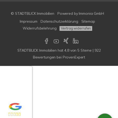
© STADTBLICK Immobilien
Powered by
Immonia GmbH
Impressum
Datenschutzerklärung
Sitemap
Widerrufsbelehrung
Vertrag widerrufen
STADTBLICK Immobilien
hat
4,8
von
5
Sterne
|
922
Bewertungen
bei ProvenExpert
Google-
ertungen
Echtheit
n Bewertungen