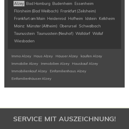
Alzey
Bad Homburg
Budenheim
Essenheim
Flörsheim (Bad Weilbach)
Frankfurt (Zeilsheim)
Frankfurt am Main
Heidenrod
Hofheim
Idstein
Kelkheim
Mainz
Münster (Altheim)
Oberursel
Schwalbach
Taunusstein
Taunusstein (Neuhof)
Walldorf
Walluf
Wiesbaden
Immo Alzey
Haus Alzey
Häuser Alzey
kaufen Alzey
Immobilie Alzey
Immobilien Alzey
Hauskauf Alzey
Immobilienkauf Alzey
Einfamilienhaus Alzey
Einfamilienhäuser Alzey
SERVICE MIT AUSZEICHNUNG!