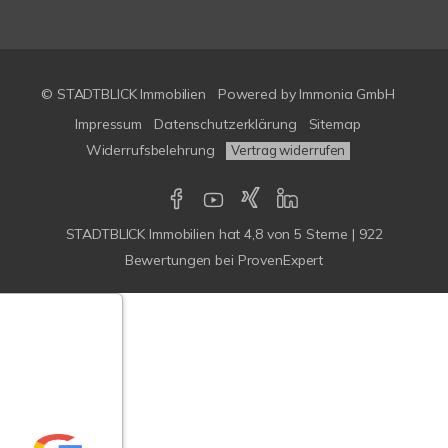
© STADTBLICK Immobilien
Powered by
Immonia GmbH
Impressum
Datenschutzerklärung
Sitemap
Widerrufsbelehrung
Vertrag widerrufen
STADTBLICK Immobilien
hat
4,8
von
5
Sterne
|
922
Bewertungen
bei ProvenExpert
Google-
ertungen
Echtheit
n Bewertungen