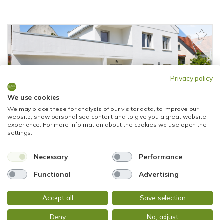
Privacy policy
2.050,01 €
We use cookies
Mainz
We may place these for analysis of our visitor data, to improve our
website, show personalised content and to give you a great website
EINFAMILIENHAUS MIT DACHTERRASSE,
experience. For more information about the cookies we use open the
settings.
EINBAUKÜCHE UND GARAGE
Einfamilienhaus
Necessary
Performance
145 m²
4,5
Functional
Advertising
WOHNFLÄCHE
ZIMMER
Accept all
Save selection
Deny
No, adjust