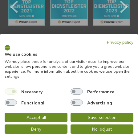
KONTAKT
Privacy policy
We use cookies
STADTBLICK Immobilien
We may place these for analysis of our visitor data, to improve our
website, show personalised content and to give you a great website
Glockengasse 2
experience. For more information about the cookies we use open the
65199 Wiesbaden
settings.
Necessary
Performance
Tel.:
+49 611 9742 872
Fax: +49 611 9742 896
Functional
Advertising
Mail:
info@stadtblick-immobilien.de
Accept all
Save selection
Web:
www.stadtblick-immobilien.de
Deny
No, adjust