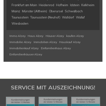
Frankfurt am Main
Heidenrod
Hofheim
Idstein
Kelkheim
Mainz
Münster (Altheim)
Oberursel
Schwalbach
Taunusstein
Taunusstein (Neuhof)
Walldorf
Walluf
Wiesbaden
Immo Alzey
Haus Alzey
Häuser Alzey
kaufen Alzey
Immobilie Alzey
Immobilien Alzey
Hauskauf Alzey
Immobilienkauf Alzey
Einfamilienhaus Alzey
Einfamilienhäuser Alzey
SERVICE MIT AUSZEICHNUNG!