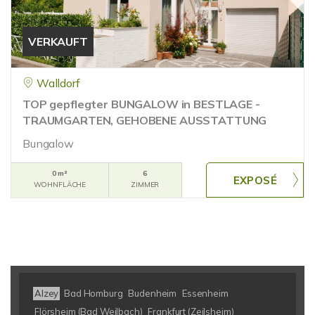
VERKAUFT
Walldorf
TOP gepflegter BUNGALOW in BESTLAGE -
TRAUMGARTEN, GEHOBENE AUSSTATTUNG
Bungalow
0 m²
6
WOHNFLÄCHE
ZIMMER
Alzey
Bad Homburg
Budenheim
Essenheim
Flörsheim (Bad Weilbach)
Frankfurt (Zeilsheim)