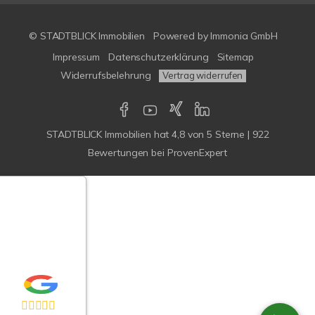
© STADTBLICK Immobilien
Powered by
Immonia GmbH
Impressum
Datenschutzerklärung
Sitemap
Widerrufsbelehrung
Vertrag widerrufen
STADTBLICK Immobilien
hat
4,8
von
5
Sterne
|
922
Bewertungen
bei ProvenExpert
Google-
ertungen
Echtheit
n Bewertungen