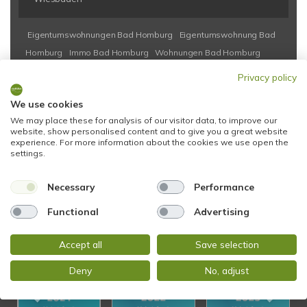
Eigentumswohnungen Bad Homburg
Eigentumswohnung Bad
Homburg
Immo Bad Homburg
Wohnungen Bad Homburg
Wohnung suche Bad Homburg
Wohnungssuche Bad Homburg
Privacy policy
Wohnungsanzeigen Bad Homburg
Wohnung Bad Homburg
We use cookies
kaufen Bad Homburg
Immobilie Bad Homburg
Immobilien
We may place these for analysis of our visitor data, to improve our
Bad Homburg
Immobilienkauf Bad Homburg
website, show personalised content and to give you a great website
experience. For more information about the cookies we use open the
settings.
Necessary
Performance
Functional
Advertising
SERVICE MIT AUSZEICHNUNG!
Accept all
Save selection
Deny
No, adjust