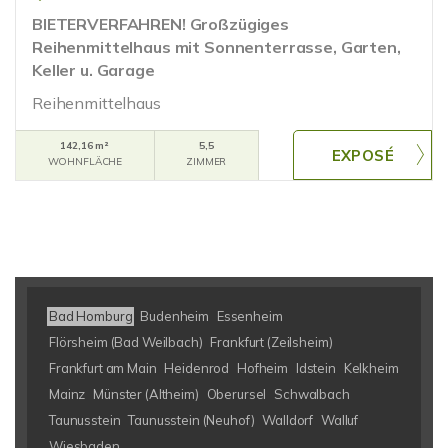
BIETERVERFAHREN! Großzügiges
Reihenmittelhaus mit Sonnenterrasse, Garten,
Keller u. Garage
Reihenmittelhaus
142,16 m²
5,5
WOHNFLÄCHE
ZIMMER
Bad Homburg
Budenheim
Essenheim
Flörsheim (Bad Weilbach)
Frankfurt (Zeilsheim)
Frankfurt am Main
Heidenrod
Hofheim
Idstein
Kelkheim
Mainz
Münster (Altheim)
Oberursel
Schwalbach
Taunusstein
Taunusstein (Neuhof)
Walldorf
Walluf
Wiesbaden