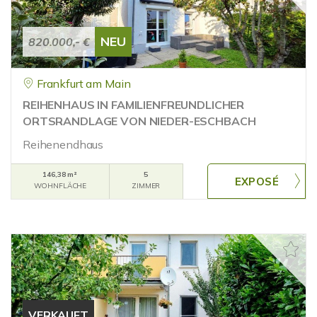
NEU
820.000,- €
Frankfurt am Main
REIHENHAUS IN FAMILIENFREUNDLICHER
ORTSRANDLAGE VON NIEDER-ESCHBACH
Reihenendhaus
146,38 m²
5
WOHNFLÄCHE
ZIMMER
VERKAUFT