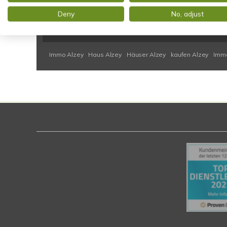
Deny
No, adjust
Alzey
Bad Homburg
Budenheim
Essenheim
Flörsheim
Oberursel
Schwalbach
Taunusstein
Taunusstein (Neuh
Immo Alzey
Haus Alzey
Häuser Alzey
kaufen Alzey
Immo