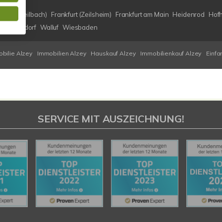
 (Bad Weilbach)
Frankfurt (Zeilsheim)
Frankfurt am Main
Heidenrod
Hof
of)
Walldorf
Walluf
Wiesbaden
bilie Alzey
Immobilien Alzey
Hauskauf Alzey
Immobilienkauf Alzey
Einfa
SERVICE MIT AUSZEICHNUNG!