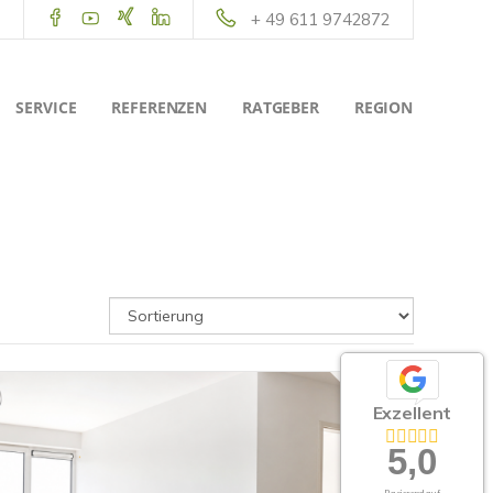
+ 49 611 9742872
SERVICE
REFERENZEN
RATGEBER
REGION
Exzellent
5,0
Basierend auf