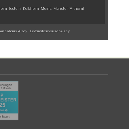
heim
Idstein
Kelkheim
Mainz
Münster (Altheim)
milienhaus Alzey
Einfamilienhäuser Alzey