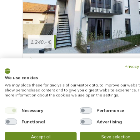
1.240,- €
Mainz
Privacy
AUSSERGEWÖHNLICH CHARMANT! SCHICKE 
mit EINBAUKÜCHE, BALKON, PKW-STELLPLAT
We use cookies
We may place these for analysis of our visitor data, to improve our websit
Maisonettewohnung
show personalised content and to give you a great website experience. F
more information about the cookies we use open the settings.
92 m²
4
1401
WOHNFLÄCHE
ZIMMER
OBJEKTNUMMER
Necessary
Performance
Functional
Advertising
Accept all
Save selection