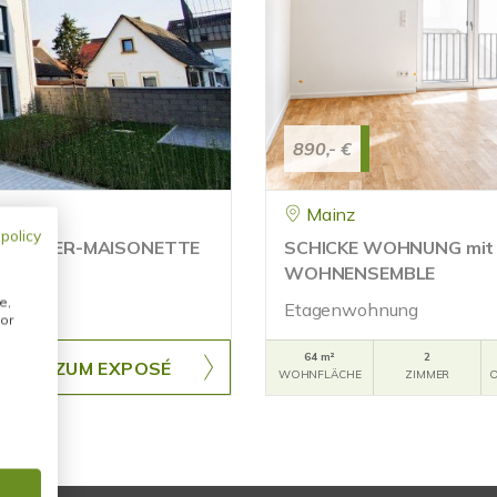
890,- €
Mainz
 policy
4-ZIMMER-MAISONETTE
SCHICKE WOHNUNG mit
Z
WOHNENSEMBLE
e,
Etagenwohnung
or
64 m²
2
ZUM EXPOSÉ
WOHNFLÄCHE
ZIMMER
O