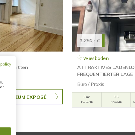
1.250,- €
Wiesbaden
 policy
 geschnitten
ATTRAKTIVES LADENLO
FREQUENTIERTER LAGE
e,
Büro / Praxis
or
ZUM EXPOSÉ
0 m²
3,5
FLÄCHE
RÄUME
O