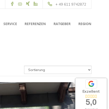
+ 49 611 9742872
SERVICE
REFERENZEN
RATGEBER
REGION
Exzellent
5,0
Basierend auf