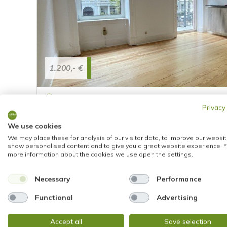
1.200,- €
Wiesbaden
Privacy
IHRE Bürofläche mit Altbaucharme, großzügig
We use cookies
Büro / Praxis
We may place these for analysis of our visitor data, to improve our websit
show personalised content and to give you a great website experience. F
more information about the cookies we use open the settings.
0 m²
4
1759
FLÄCHE
RÄUME
OBJEKTNUMMER
Necessary
Performance
Functional
Advertising
Accept all
Save selection