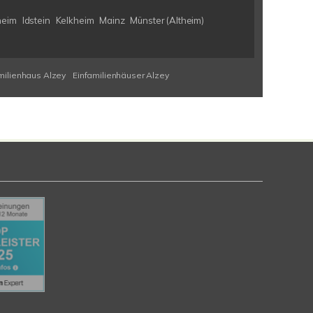
heim
Idstein
Kelkheim
Mainz
Münster (Altheim)
milienhaus Alzey
Einfamilienhäuser Alzey