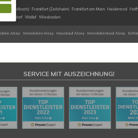
 (Bad Weilbach)
Frankfurt (Zeilsheim)
Frankfurt am Main
Heidenrod
Hof
of)
Walldorf
Walluf
Wiesbaden
bilie Alzey
Immobilien Alzey
Hauskauf Alzey
Immobilienkauf Alzey
Einfa
SERVICE MIT AUSZEICHNUNG!