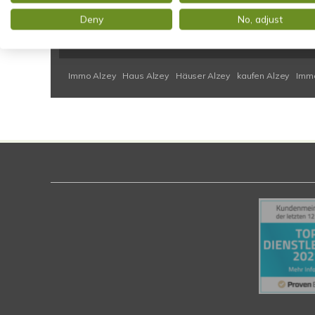
Deny
No, adjust
Alzey
Bad Homburg
Budenheim
Essenheim
Flörsheim
Oberursel
Schwalbach
Taunusstein
Taunusstein (Neuh
Immo Alzey
Haus Alzey
Häuser Alzey
kaufen Alzey
Immo