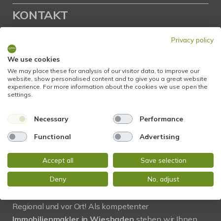
KONTAKT
Privacy policy
STADTBLICK Immobilien
Glockengasse 2
We use cookies
65199 Wiesbaden
We may place these for analysis of our visitor data, to improve our
website, show personalised content and to give you a great website
experience. For more information about the cookies we use open the
Tel.:
+49 611 9742 872
settings.
Fax: +49 611 9742 896
Necessary
Performance
Mail:
info@stadtblick-immobilien.de
Functional
Advertising
Web:
www.stadtblick-immobilien.de
Accept all
Save selection
PROFIL
Deny
No, adjust
Regional und vor Ort! Als kompetenter
Immobilienmakler in Wiesbaden
stehen wir Ihnen